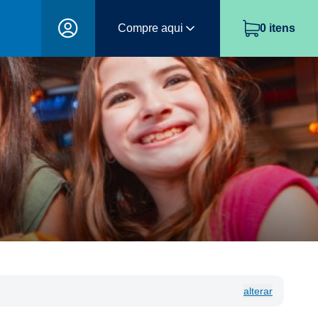
Compre aqui
0
itens
alterar